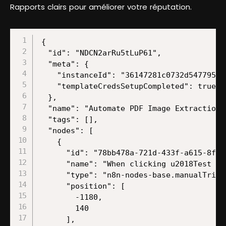
Rapports clairs pour améliorer votre réputation.
{

  "id": "NDCN2arRu5tLuP61",

  "meta": {

    "instanceId": "36147281c0732d54779505
    "templateCredsSetupCompleted": true

  },

  "name": "Automate PDF Image Extraction 
  "tags": [],

  "nodes": [

    {

      "id": "78bb478a-721d-433f-a615-8f131
      "name": "When clicking u2018Test wo
      "type": "n8n-nodes-base.manualTrigge
      "position": [

        -1180,

        140

      ],
