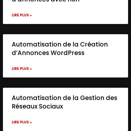
      "id": "3b2a81eb-19b4-4685-90a3-1b409
      "name": "Get pdf file",

      "type": "n8n-nodes-base.googleDrive"
LIRE PLUS »
      "position": [

        -1000,

        40

      ],

Automatisation de la Création
      "parameters": {

d’Annonces WordPress
        "fileId": {

          "__rl": true,

          "mode": "list",

LIRE PLUS »
          "value": "1WoqaMgaCD-gChGWUqPRJ
          "cachedResultUrl": "https://dri
          "cachedResultName": "Building E
        },

Automatisation de la Gestion des
        "options": {},

        "operation": "download"

Réseaux Sociaux
      },

      "credentials": {

LIRE PLUS »
        "googleDriveOAuth2Api": {

          "id": "nxqV58j7kOaLFzhj",
