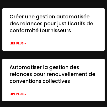
          "name": "Google Drive account"

        }

      },

Créer une gestion automatisée
      "typeVersion": 3

des relances pour justificatifs de
    },

conformité fournisseurs
    {

      "id": "89208aa8-37d8-424c-a936-52539
      "name": "Get all img_url",

LIRE PLUS »
      "type": "n8n-nodes-base.set",

      "position": [

        -520,

        160

Automatiser la gestion des
      ],

      "parameters": {

relances pour renouvellement de
        "options": {},

conventions collectives
        "assignments": {

          "assignments": [

            {

LIRE PLUS »
              "id": "7715e33a-c5cc-4a22-a
              "name": "url",
