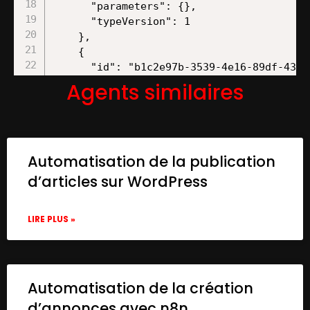
      "parameters": {},

      "typeVersion": 1

    },

    {

      "id": "b1c2e97b-3539-4e16-89df-434a3
      "name": "Sticky Note",

Agents similaires
      "type": "n8n-nodes-base.stickyNote",
      "position": [

        -740,

        -440

Automatisation de la publication
      ],

      "parameters": {

d’articles sur WordPress
        "color": 3,

        "width": 360,

LIRE PLUS »
        "height": 480,

        "content": "###  Setupn1.Set up y
      },

      "typeVersion": 1

    },

Automatisation de la création
    {

d’annonces avec n8n