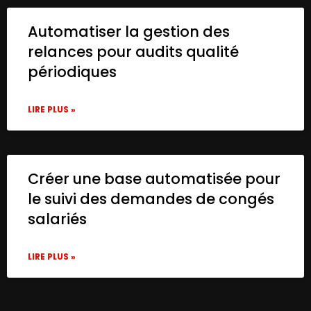
              "type": "string",

              "value": "={{ $json.Url }}"

Automatiser la gestion des
            }

relances pour audits qualité
          ]

        }

périodiques
      },

      "typeVersion": 3.4

LIRE PLUS »
    },

    {

      "id": "5c1ece53-1910-42d6-a1e4-bfa6d
      "name": "Analyze image",

      "type": "@n8n/n8n-nodes-langchain.op
Créer une base automatisée pour
      "position": [

le suivi des demandes de congés
        -360,

salariés
        40

      ],

      "parameters": {

LIRE PLUS »
        "text": "Please analyze the video
        "modelId": {

          "__rl": true,

          "mode": "list",
