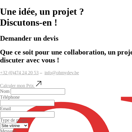
Une idée, un projet ?
Discutons-en !
Demander un devis
Que ce soit pour une collaboration, un proj
discuter avec vous !
+32 (0)474 24 20 53
–
info@ohmydev.be
Calculer mon Prix
Nom
Téléphone
Email
Type de projet
Message