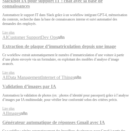
SlackBot IA pour support IT : chat avec la base de
connaissances
Automatisez le support IT dans Slack grâce à un workflow intégrant GPT-4, mémorisation
du contexte, recherche dans la base de connaissances interne et suivi automatisé des
demandes des employés.
Lire plus
AI
Customer Support
Dev Ops
n8n
Extraction de plaque d’immatriculation depuis une image
Ce workflow extrait automatiquement le numéro d’immatriculation d’une voiture à partir
d’une photo envoyée via un formulaire, en exploitant des modèles d’analyse d’image
avancés.
Lire plus
AI
Data Management
Internet of Things
n8n
Validation d’images par IA
Automatisez la validation de photos (ex : photos d’identité pour passeport) grâce à l’analyse
d’images par IA multimodale, pour vérifier leur conformité selon des critères précis.
Lire plus
AI
Images
n8n
Générateur automatique de réponses Gmail avec IA