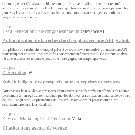
Cet outil permet d’analyser rapidement un profil LinkedIn afin d’obtenir un résumé
synthétique, fondé sur des recherches, ainsi que trois exemples de messages personnalisés
pour vos invitations. Il s’adresse aux fondateurs, commerciaux et agences souhaitant
gagner du temps dans leur
Lire plus
Lead Generation
Marketing
Sales
linkedin
RelevanceAI
Automatisation de la recherche d’emploi avec une API gratuite
Simplifiez votre recherche d’emploi grâce à ce workflow automatisé, qui utilise une API
pour récupérer en temps réel des offres correspondant à votre profil. Ce système analyse,
résume et classe les annonces pour vous faire gagner du temps, que vous
Lire plus
AI
Recruiting
n8n
Suivi intelligent des prospects pour entreprises de services
Automatisez le suivi de vos prospects depuis votre site web : création d’emails de relance
personnalisés, enregistrement automatique des données et notification instantanée de votre
équipe. Conçu pour les prestataires de services, associations et professionnels qui
souhaitent améliorer leur réactivité
Lire plus
AI
Email Marketing
Lead Generation
Make
Chatbot pour agence de voyage