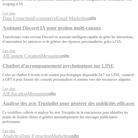
scraping et IA.
Lire plus
Data Extraction
Ecommerce
Email Marketing
n8n
Assistant Discord IA pour gestion multi-canaux
Transformez votre serveur Discord en assistant intelligent capable de gérer les interactions,
d’automatiser les annonces et de générer des réponses personnalisées grâce à l’IA.
Lire plus
AI
Content Creation
Messaging
n8n
Chatbot d’accompagnement psychologique sur LINE
Créez un chatbot d’écoute et de soutien psychologique disponible 24/7 sur LINE, connecté
à GPT-4 pour fournir des conseils personnalisés et orienter vers des ressources adaptées.
Lire plus
AI
Education
Messaging
n8n
Analyse des avis Trustpilot pour générer des publicités efficaces
Ce workflow collecte et analyse les avis Trustpilot de la concurrence pour identifier les
points de douleur clients et générer automatiquement des messages publicitaires
performants.
Lire plus
Analytics
Data Extraction
Marketing
n8n