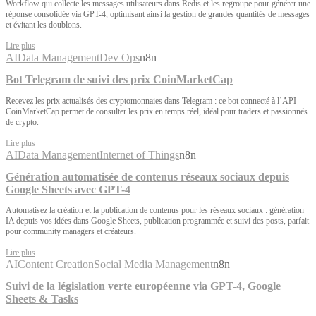
Workflow qui collecte les messages utilisateurs dans Redis et les regroupe pour générer une
réponse consolidée via GPT-4, optimisant ainsi la gestion de grandes quantités de messages
et évitant les doublons.
Lire plus
AI
Data Management
Dev Ops
n8n
Bot Telegram de suivi des prix CoinMarketCap
Recevez les prix actualisés des cryptomonnaies dans Telegram : ce bot connecté à l’API
CoinMarketCap permet de consulter les prix en temps réel, idéal pour traders et passionnés
de crypto.
Lire plus
AI
Data Management
Internet of Things
n8n
Génération automatisée de contenus réseaux sociaux depuis
Google Sheets avec GPT-4
Automatisez la création et la publication de contenus pour les réseaux sociaux : génération
IA depuis vos idées dans Google Sheets, publication programmée et suivi des posts, parfait
pour community managers et créateurs.
Lire plus
AI
Content Creation
Social Media Management
n8n
Suivi de la législation verte européenne via GPT-4, Google
Sheets & Tasks