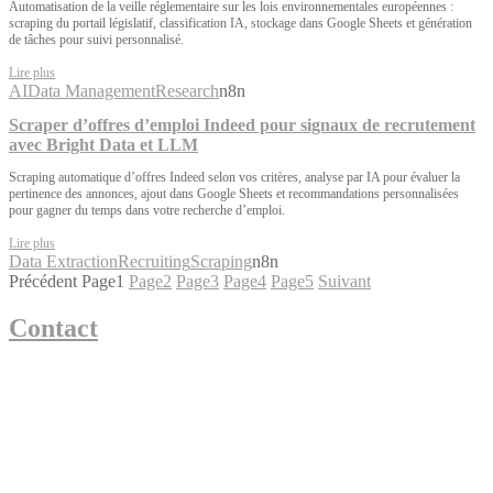
Automatisation de la veille réglementaire sur les lois environnementales européennes :
scraping du portail législatif, classification IA, stockage dans Google Sheets et génération
de tâches pour suivi personnalisé.
Lire plus
AI
Data Management
Research
n8n
Scraper d’offres d’emploi Indeed pour signaux de recrutement
avec Bright Data et LLM
Scraping automatique d’offres Indeed selon vos critères, analyse par IA pour évaluer la
pertinence des annonces, ajout dans Google Sheets et recommandations personnalisées
pour gagner du temps dans votre recherche d’emploi.
Lire plus
Data Extraction
Recruiting
Scraping
n8n
Précédent
Page
1
Page
2
Page
3
Page
4
Page
5
Suivant
Contact