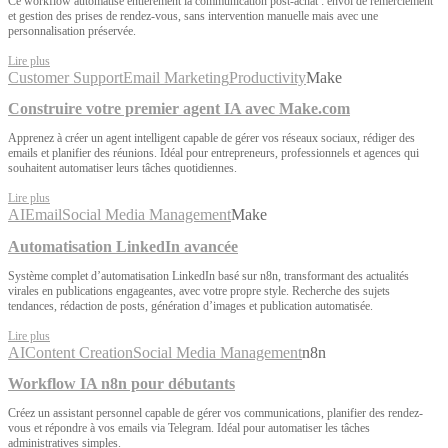
Ce workflow automatise entièrement la communication post-achat : envoi de remerciement
et gestion des prises de rendez-vous, sans intervention manuelle mais avec une
personnalisation préservée.
Lire plus
Customer Support
Email Marketing
Productivity
Make
Construire votre premier agent IA avec Make.com
Apprenez à créer un agent intelligent capable de gérer vos réseaux sociaux, rédiger des
emails et planifier des réunions. Idéal pour entrepreneurs, professionnels et agences qui
souhaitent automatiser leurs tâches quotidiennes.
Lire plus
AI
Email
Social Media Management
Make
Automatisation LinkedIn avancée
Système complet d’automatisation LinkedIn basé sur n8n, transformant des actualités
virales en publications engageantes, avec votre propre style. Recherche des sujets
tendances, rédaction de posts, génération d’images et publication automatisée.
Lire plus
AI
Content Creation
Social Media Management
n8n
Workflow IA n8n pour débutants
Créez un assistant personnel capable de gérer vos communications, planifier des rendez-
vous et répondre à vos emails via Telegram. Idéal pour automatiser les tâches
administratives simples.