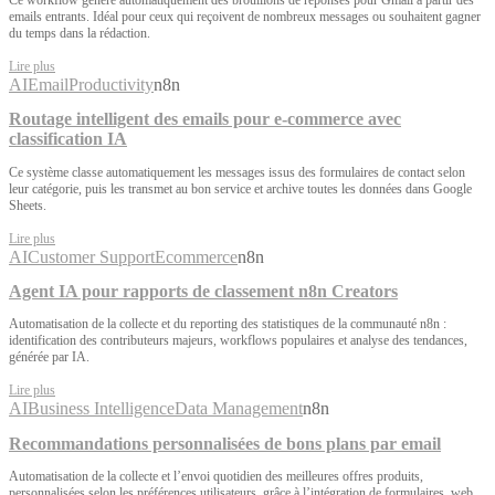
Ce workflow génère automatiquement des brouillons de réponses pour Gmail à partir des
emails entrants. Idéal pour ceux qui reçoivent de nombreux messages ou souhaitent gagner
du temps dans la rédaction.
Lire plus
AI
Email
Productivity
n8n
Routage intelligent des emails pour e-commerce avec
classification IA
Ce système classe automatiquement les messages issus des formulaires de contact selon
leur catégorie, puis les transmet au bon service et archive toutes les données dans Google
Sheets.
Lire plus
AI
Customer Support
Ecommerce
n8n
Agent IA pour rapports de classement n8n Creators
Automatisation de la collecte et du reporting des statistiques de la communauté n8n :
identification des contributeurs majeurs, workflows populaires et analyse des tendances,
générée par IA.
Lire plus
AI
Business Intelligence
Data Management
n8n
Recommandations personnalisées de bons plans par email
Automatisation de la collecte et l’envoi quotidien des meilleures offres produits,
personnalisées selon les préférences utilisateurs, grâce à l’intégration de formulaires, web