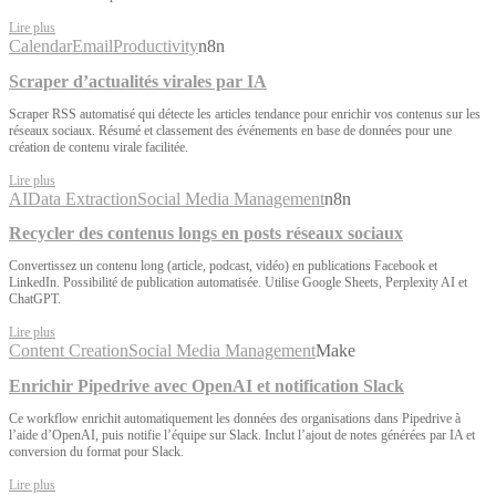
Lire plus
Calendar
Email
Productivity
n8n
Scraper d’actualités virales par IA
Scraper RSS automatisé qui détecte les articles tendance pour enrichir vos contenus sur les
réseaux sociaux. Résumé et classement des événements en base de données pour une
création de contenu virale facilitée.
Lire plus
AI
Data Extraction
Social Media Management
n8n
Recycler des contenus longs en posts réseaux sociaux
Convertissez un contenu long (article, podcast, vidéo) en publications Facebook et
LinkedIn. Possibilité de publication automatisée. Utilise Google Sheets, Perplexity AI et
ChatGPT.
Lire plus
Content Creation
Social Media Management
Make
Enrichir Pipedrive avec OpenAI et notification Slack
Ce workflow enrichit automatiquement les données des organisations dans Pipedrive à
l’aide d’OpenAI, puis notifie l’équipe sur Slack. Inclut l’ajout de notes générées par IA et
conversion du format pour Slack.
Lire plus