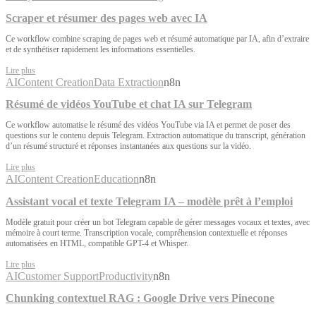
Scraper et résumer des pages web avec IA
Ce workflow combine scraping de pages web et résumé automatique par IA, afin d’extraire
et de synthétiser rapidement les informations essentielles.
Lire plus
AI
Content Creation
Data Extraction
n8n
Résumé de vidéos YouTube et chat IA sur Telegram
Ce workflow automatise le résumé des vidéos YouTube via IA et permet de poser des
questions sur le contenu depuis Telegram. Extraction automatique du transcript, génération
d’un résumé structuré et réponses instantanées aux questions sur la vidéo.
Lire plus
AI
Content Creation
Education
n8n
Assistant vocal et texte Telegram IA – modèle prêt à l’emploi
Modèle gratuit pour créer un bot Telegram capable de gérer messages vocaux et textes, avec
mémoire à court terme. Transcription vocale, compréhension contextuelle et réponses
automatisées en HTML, compatible GPT-4 et Whisper.
Lire plus
AI
Customer Support
Productivity
n8n
Chunking contextuel RAG : Google Drive vers Pinecone