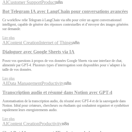
AI
Customer Support
Product
n8n
Bot Telegram IA avec LangChain pour conversations avancées
Ce workflow relie Telegram à LangChain via n8n pour créer un agent conversationnel
intelligent, capable de générer des réponses contextuelles et d’envoyer des images générées
sur demande.
Lire plus
AI
Content Creation
Internet of Things
n8n
Dialoguer avec Google Sheets via IA
Posez vos questions à propos de vos données Google Sheets via une interface de chat,
alimentée par GPT-4. Plusieurs types d’interrogation sont disponibles pour s’adapter à la
taille de vos données.
Lire plus
AI
Data Management
Productivity
n8n
Transcription audio et résumé dans Notion avec GPT-4
Automatisation de la transcription audio, du résumé avec GPT-4 et de la sauvegarde dans
Notion. Idéal pour créateurs, chercheurs ou étudiants qui souhaitent organiser et synthétiser
rapidement leurs enregistrements audio.
Lire plus
AI
Content Creation
Productivity
n8n