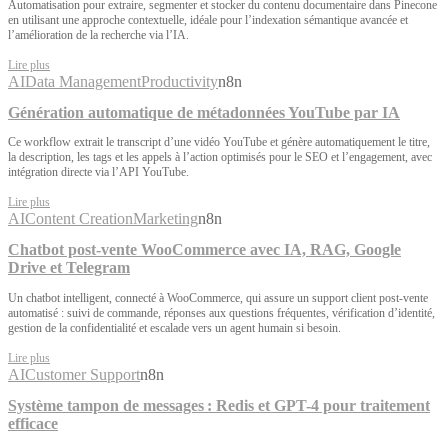
Automatisation pour extraire, segmenter et stocker du contenu documentaire dans Pinecone
en utilisant une approche contextuelle, idéale pour l’indexation sémantique avancée et
l’amélioration de la recherche via l’IA.
Lire plus
AI
Data Management
Productivity
n8n
Génération automatique de métadonnées YouTube par IA
Ce workflow extrait le transcript d’une vidéo YouTube et génère automatiquement le titre,
la description, les tags et les appels à l’action optimisés pour le SEO et l’engagement, avec
intégration directe via l’API YouTube.
Lire plus
AI
Content Creation
Marketing
n8n
Chatbot post-vente WooCommerce avec IA, RAG, Google
Drive et Telegram
Un chatbot intelligent, connecté à WooCommerce, qui assure un support client post-vente
automatisé : suivi de commande, réponses aux questions fréquentes, vérification d’identité,
gestion de la confidentialité et escalade vers un agent humain si besoin.
Lire plus
AI
Customer Support
n8n
Système tampon de messages : Redis et GPT-4 pour traitement
efficace