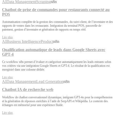
AI
Data Management
Scraping
n8n
Chatbot de prise de commandes pour restaurants connecté au
POS
Automatisation complète de la gestion des commandes, du suivi client, de l’inventaire et des
rapports de ventes dans les restaurants. Intégration du terminal POS, passerelle de
paiement, gestion d’inventaire et génération de rapports en temps réel.
Lire plus
AI
Business Intelligence
Product
n8n
Qualification automatique de leads dans Google Sheets avec
GPT-4
Ce workflow n8n permet d’évaluer et catégoriser automatiquement les leads entrants selon
vos critères via une intégration Google Sheets et GPT-4. Le résultat de la qualification est
enregistré dans une colonne dédiée.
Lire plus
AI
Data Management
Lead Generation
n8n
Chatbot IA de recherche web
Workflow de chatbot conversationnel dynamique, intégrant GPT-4o pour la compréhension
et la génération de réponses enrichies à l’aide de SerpAPI et Wikipédia. Le contexte des
échanges est mémorisé pour une expérience fluide.
Lire plus