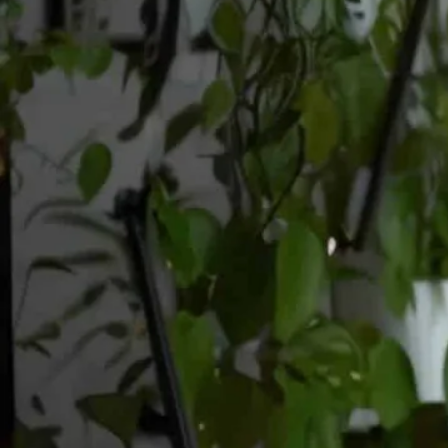
Home
À propos
Services
Portfolio
Actualités
Contact
Home
À propos
Services
Portfolio
Actualités
Blog
Études de cas