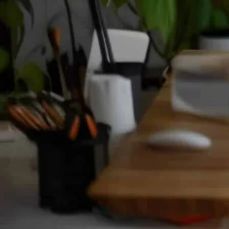
Agents IA
Contact
Appeler maintenant
Home
À propos
Services
Portfolio
Actualités