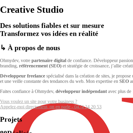
Creative Studio
Des solutions fiables et sur mesure
Transformez vos idées en réalité
↳ À propos de nous
Ohmydev, votre
partenaire digital
de confiance. Développeur passionn
branding,
référencement (SEO)
et stratégie de croissance, j’allie créa
Développeur freelance
spécialisé dans la création de sites, je prop
et une veille constante des tendances du web. Mon expertise en
SEO
am
Faites confiance à Ohmydev,
développeur indépendant
avec plus de 
Vous voulez un site pour votre business ?
Appelez-moi directement, on en parle - 0474 24 20 53
Projets