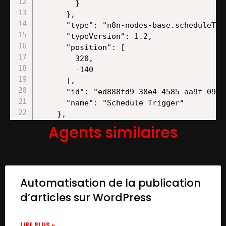
        }

      },

      "type": "n8n-nodes-base.scheduleTrig
      "typeVersion": 1.2,

      "position": [

        320,

        -140

      ],

      "id": "ed888fd9-38e4-4585-aa9f-09a3a
      "name": "Schedule Trigger"

    },

    {

Agents similaires
      "parameters": {

        "content": "## Retrieve Job Data 
        "height": 260,

        "width": 960,

Automatisation de la publication
        "color": 4

      },

d’articles sur WordPress
      "type": "n8n-nodes-base.stickyNote",
      "typeVersion": 1,

LIRE PLUS »
      "position": [
