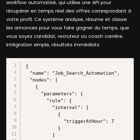
workflow automatisé, qui utilise une API pour
récupérer en temps réel des offres correspondant à
votre profil. Ce système analyse, résume et classe
les annonces pour vous faire gagner du temps, que
vous soyez candidat, recruteur ou coach carrière.
Intégration simple, résultats immédiats.
{

  "name": "Job_Search_Automation",

  "nodes": [

    {

      "parameters": {

        "rule": {

          "interval": [

            {

              "triggerAtHour": 7

            }

          ]
