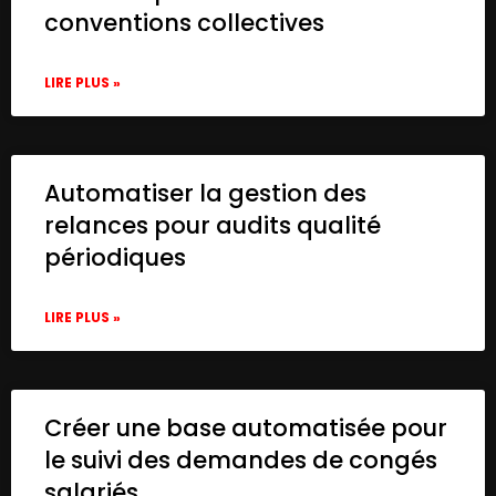
        "modelId": {

conventions collectives
          "__rl": true,

          "value": "gpt-3.5-turbo",

          "mode": "list",

LIRE PLUS »
          "cachedResultName": "GPT-3.5-TUR
        },

        "messages": {

          "values": [

Automatiser la gestion des
            {

relances pour audits qualité
              "content": "You're an AI as
              "role": "system"

périodiques
            },

            {

LIRE PLUS »
              "content": "=Job: {{ $json.
            }

          ]

        },

        "jsonOutput": true,

Créer une base automatisée pour
        "options": {}

le suivi des demandes de congés
      },

salariés
      "name": "Score Job",
