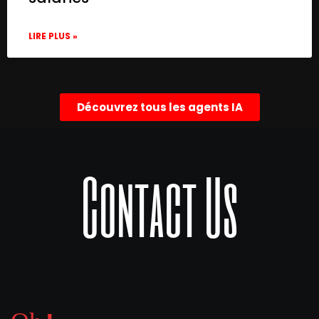
      "type": "@n8n/n8n-nodes-langchain.op
      "typeVersion": 1.8,

LIRE PLUS »
      "position": [

        960,

        160

      ],

Découvrez tous les agents IA
      "id": "ced0bd63-edb8-4a46-a3a6-a6380
    },

    {

      "parameters": {

Contact Us
        "values": {

          "string": [

            {

              "name": "job_title",

              "value": "IT auditor"

            },

            {

              "name": "job_title",

              "value": "Accountant"

            }
