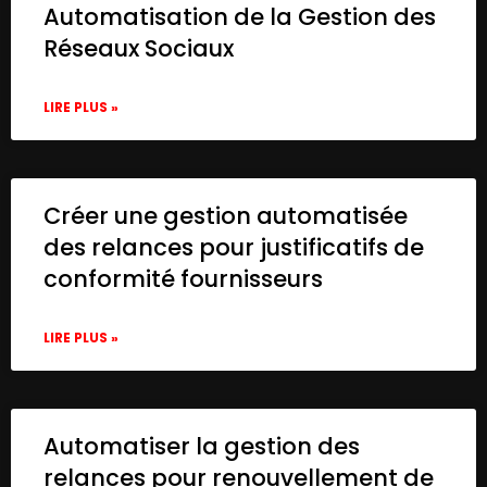
Automatisation de la Gestion des
      "name": "Sticky Note1"

    },

Réseaux Sociaux
    {

      "parameters": {

LIRE PLUS »
        "content": "## Write Cover Letter
        "height": 260,

        "width": 960,

        "color": 4

      },

Créer une gestion automatisée
      "type": "n8n-nodes-base.stickyNote",
des relances pour justificatifs de
      "typeVersion": 1,

conformité fournisseurs
      "position": [

        260,

        460

LIRE PLUS »
      ],

      "id": "e58b4dbe-1740-4813-b2a9-faaca
      "name": "Sticky Note2"

    },

Automatiser la gestion des
    {

      "parameters": {

relances pour renouvellement de