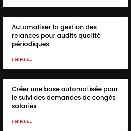
    {

      "id": "841ee140-7e37-4e9c-8ab2-2a3ee
      "name": "Sticky Note1",

      "type": "n8n-nodes-base.stickyNote",
Automatiser la gestion des
      "position": [

relances pour audits qualité
        360,

        254.5679012345679

périodiques
      ],

      "parameters": {

LIRE PLUS »
        "width": 244.34567901234558,

        "height": 102.81481481481477,

        "content": "**Use AI to Promote Y
      },

      "typeVersion": 1

Créer une base automatisée pour
    },

le suivi des demandes de congés
    {

salariés
      "id": "583b7d5d-e5dc-4183-92ee-8135c
      "name": "Fetch Latest Videos",

      "type": "n8n-nodes-base.youTube",

LIRE PLUS »
      "position": [
