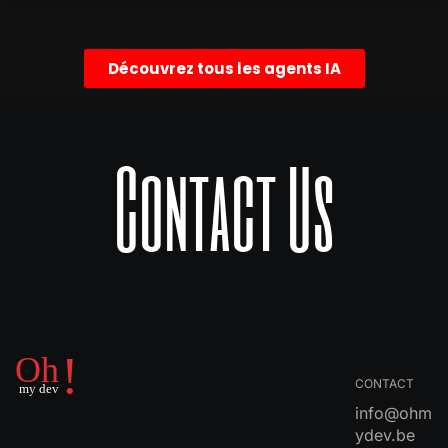
        680,

        380

      ],

Découvrez tous les agents IA
      "parameters": {

        "limit": 1,

        "filters": {

          "channelId": "UC08Fah8EIryeOZRkj
Contact Us
          "publishedAfter": "={{ new Date
        },

        "options": {},

        "resource": "video"

      },

      "credentials": {

        "youTubeOAuth2Api": {

          "id": "cVI5wEqeFEeJ81nk",

          "name": "YouTube account"

        }

      },

CONTACT
      "typeVersion": 1

info@ohm
    },

ydev.be
    {
