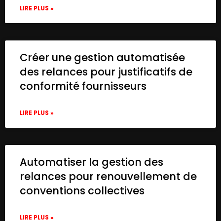
LIRE PLUS »
          "value": "gpt-3.5-turbo",

          "cachedResultName": "GPT-3.5-TUR
        },

        "options": {},

        "messages": {

Créer une gestion automatisée
          "values": [

des relances pour justificatifs de
            {

conformité fournisseurs
              "content": "=Write an engag
            }

          ]

LIRE PLUS »
        }

      },

      "credentials": {

        "openAiApi": {

Automatiser la gestion des
          "id": "UpdYKqoR9wsGBnaA",

          "name": "OpenAi account"

relances pour renouvellement de
        }

conventions collectives
      },

      "typeVersion": 1.3

    },

LIRE PLUS »