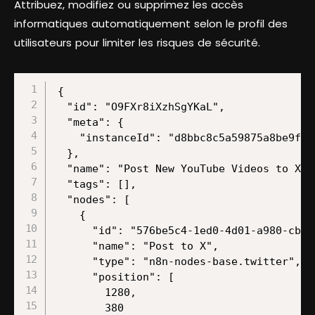
Attribuez, modifiez ou supprimez les accès
informatiques automatiquement selon le profil des
utilisateurs pour limiter les risques de sécurité.
{

  "id": "O9FXr8iXzhSgYKaL",

  "meta": {

    "instanceId": "d8bbc8c5a59875a8be9f3c
  },

  "name": "Post New YouTube Videos to X",

  "tags": [],

  "nodes": [

    {

      "id": "576be5c4-1ed0-4d01-a980-cb2fc
      "name": "Post to X",

      "type": "n8n-nodes-base.twitter",

      "position": [

        1280,

        380
