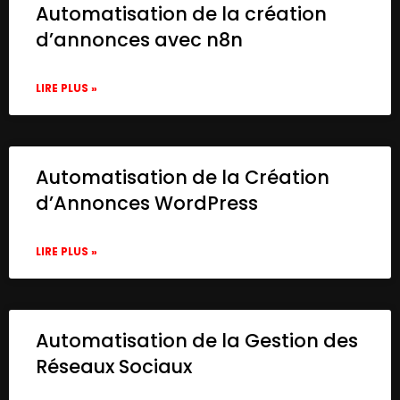
      ],

Automatisation de la création
      "parameters": {

d’annonces avec n8n
        "color": 3,

        "width": 221.82716049382665,

        "height": 308.7901234567902,

LIRE PLUS »
        "content": "ud83cudd94 Ensure you
      },

      "typeVersion": 1

    },

Automatisation de la Création
    {

d’Annonces WordPress
      "id": "912e631c-aa43-4e02-9816-b35fe
      "name": "Generate Post for X with Ch
      "type": "@n8n/n8n-nodes-langchain.op
LIRE PLUS »
      "position": [

        900,

        380

      ],

Automatisation de la Gestion des
      "parameters": {

        "modelId": {

Réseaux Sociaux
          "__rl": true,

          "mode": "list",
