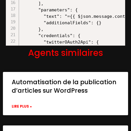
      ],

      "parameters": {

        "text": "={{ $json.message.content
        "additionalFields": {}

      },

      "credentials": {

        "twitterOAuth2Api": {

          "id": "FjHOuF0APzoMqIjG",

Agents similaires
          "name": "X account"

        }

      },

      "typeVersion": 2

Automatisation de la publication
    },

    {

d’articles sur WordPress
      "id": "3b87cf2a-51d5-4589-9729-bb1fe
      "name": "Sticky Note",

LIRE PLUS »
      "type": "n8n-nodes-base.stickyNote",
      "position": [

        620,

        254.76543209876536
