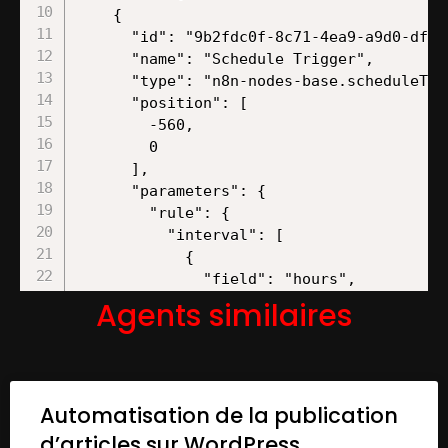
    {

      "id": "9b2fdc0f-8c71-4ea9-a9d0-df470
      "name": "Schedule Trigger",

      "type": "n8n-nodes-base.scheduleTrig
      "position": [

        -560,

        0

      ],

      "parameters": {

        "rule": {

          "interval": [

            {

              "field": "hours",

              "hoursInterval": 21,

Agents similaires
              "triggerAtMinute": "={{Math
            }

          ]

        }

Automatisation de la publication
      },

      "typeVersion": 1.2

d’articles sur WordPress