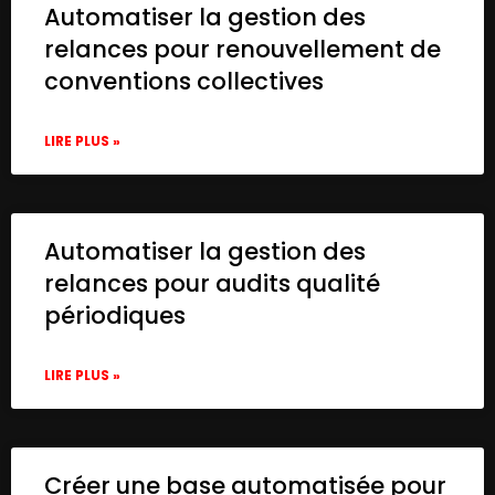
Automatiser la gestion des
          "parameters": [

            {

relances pour renouvellement de
              "name": "Authorization",

conventions collectives
              "value": "=Bearer {{ $json.
            }

          ]

LIRE PLUS »
        }

      },

      "typeVersion": 4.2

    },

Automatiser la gestion des
    {

relances pour audits qualité
      "id": "c1ed633d-d318-403c-9577-c3c63
      "name": "set API key",

périodiques
      "type": "n8n-nodes-base.set",

      "position": [

LIRE PLUS »
        -120,

        0

      ],

      "parameters": {

        "options": {},

Créer une base automatisée pour