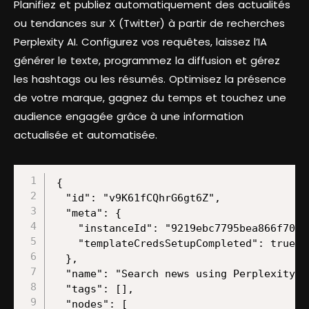
Planifiez et publiez automatiquement des actualités
ou tendances sur X (Twitter) à partir de recherches
Perplexity AI. Configurez vos requêtes, laissez l’IA
générer le texte, programmez la diffusion et gérez
les hashtags ou les résumés. Optimisez la présence
de votre marque, gagnez du temps et touchez une
audience engagée grâce à une information
actualisée et automatisée.
{

  "id": "v9K61fCQhrG6gt6Z",

  "meta": {

    "instanceId": "9219ebc7795bea866f70aa
    "templateCredsSetupCompleted": true

  },

  "name": "Search news using Perplexity A
  "tags": [],

  "nodes": [
