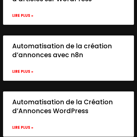
    },

    {

LIRE PLUS »
      "id": "d549c019-1f3e-4758-a5ee-e4ac7
      "name": "searchQuery",

      "type": "n8n-nodes-base.set",

      "position": [

        -340,

Automatisation de la création
        0

d’annonces avec n8n
      ],

      "parameters": {

        "options": {},

LIRE PLUS »
        "assignments": {

          "assignments": [

            {

              "id": "4cfbc312-5dcd-444d-a
Automatisation de la Création
              "name": "searchInput",

d’Annonces WordPress
              "type": "string",

              "value": "What's the latest
            }

LIRE PLUS »
          ]

        }
