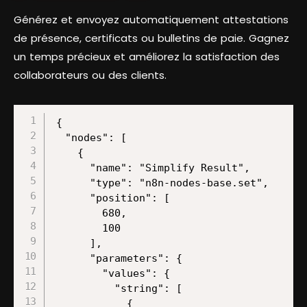
Générez et envoyez automatiquement attestations
de présence, certificats ou bulletins de paie. Gagnez
un temps précieux et améliorez la satisfaction des
collaborateurs ou des clients.
{

  "nodes": [

    {

      "name": "Simplify Result",

      "type": "n8n-nodes-base.set",

      "position": [

        680,

        100

      ],

      "parameters": {

        "values": {

          "string": [

            {
