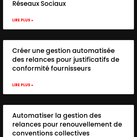
      "typeVersion": 1

Réseaux Sociaux
    },

    {

LIRE PLUS »
      "name": "Every 30 Minutes",

      "type": "n8n-nodes-base.interval",

      "position": [

        240,

        100

Créer une gestion automatisée
      ],

des relances pour justificatifs de
      "parameters": {

conformité fournisseurs
        "unit": "minutes",

        "interval": 30

      },

LIRE PLUS »
      "typeVersion": 1

    },

    {

      "name": "Is Retweet or Old?",

Automatiser la gestion des
      "type": "n8n-nodes-base.if",

      "position": [

relances pour renouvellement de
        900,

conventions collectives
        100
