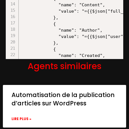
              "name": "Content",

              "value": "={{$json["full_te
            },

            {

              "name": "Author",

              "value": "={{$json["user"][
            },

            {

              "name": "Created",

              "value": "={{new Date($json
Agents similaires
            },

            {

              "name": "URL",

              "value": "=https://twitter.
Automatisation de la publication
            }

          ]

d’articles sur WordPress
        },

        "options": {},

LIRE PLUS »
        "keepOnlySet": true

      },
