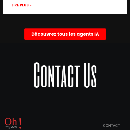
      "typeVersion": 1

LIRE PLUS »
    },

    {

      "name": "Search Tweets",

      "type": "n8n-nodes-base.twitter",

Découvrez tous les agents IA
      "position": [

        460,

        100

      ],

Contact Us
      "parameters": {

        "operation": "search",

        "searchText": "(strapi OR n8n.io)
        "additionalFields": {

          "tweetMode": "extended",

          "resultType": "recent"

        }

      },

      "credentials": {

        "twitterOAuth1Api": {

          "id": "15",

CONTACT
          "name": "@MutedJam"
