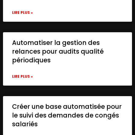
      ],

      "parameters": {

LIRE PLUS »
        "conditions": {

          "string": [

            {

              "value1": "={{$json["Content
Automatiser la gestion des
              "value2": "RT @",

relances pour audits qualité
              "operation": "startsWith"

            }

périodiques
          ],

          "dateTime": [

LIRE PLUS »
            {

              "value1": "={{$json["Created
              "value2": "={{new Date(new 
              "operation": "before"

            }

Créer une base automatisée pour
          ]

le suivi des demandes de congés
        },

salariés
        "combineOperation": "any"

      },
