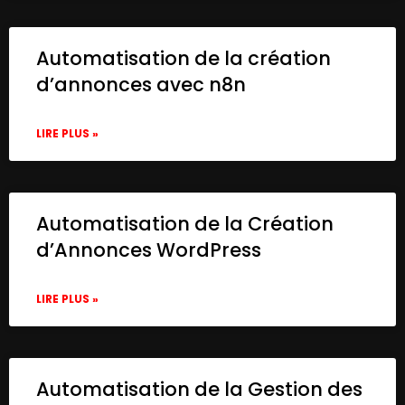
      "typeVersion": 1

    },

    {

Automatisation de la création
      "name": "Store in Strapi",

d’annonces avec n8n
      "type": "n8n-nodes-base.strapi",

      "position": [

        1780,

LIRE PLUS »
        100

      ],

      "parameters": {

        "columns": "Content,Author,Created
Automatisation de la Création
        "operation": "create",

d’Annonces WordPress
        "contentType": "posts"

      },

      "credentials": {

LIRE PLUS »
        "strapiApi": {

          "id": "136",

          "name": "Strapi Demo"

        }

Automatisation de la Gestion des
      },
