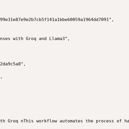
99e31e87e9e2b7cb5f141a1bbe60059a1964dd7091",

nses with Groq and Llama3",

2da9c5a8",

,

th Groq nThis workflow automates the process of ha