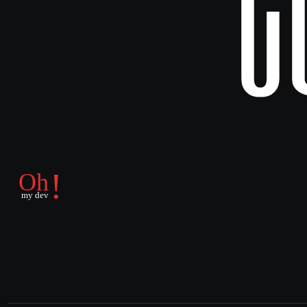
C
            },

            {

              "id": "de79a8fe-d9fb-4bf4-a
              "name": "body.events[0].sou
              "type": "string",

              "value": "={{ $json.body.ev
            }

          ]

        }

      },

      "typeVersion": 3.4

    },

    {

      "id": "6e0b17ab-9f38-4a73-b650-b35b
      "name": "Groq AI Assistant",

      "type": "n8n-nodes-base.httpRequest
      "position": [

        580,

        0

      ],
