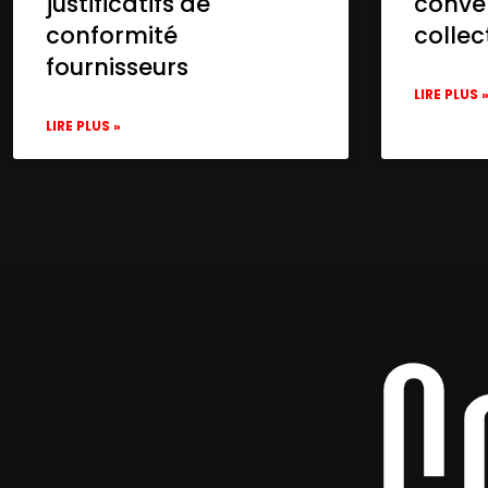
justificatifs de
conve
      "name": "Get Messages",

conformité
collec
      "type": "n8n-nodes-base.set",

      "position": [

fournisseurs
        300,

LIRE PLUS 
        0

LIRE PLUS »
      ],

      "parameters": {

        "options": {},

        "assignments": {

          "assignments": [

            {

              "id": "654c2465-5531-46fb-9
              "name": "body.events[0].mes
              "type": "string",

              "value": "={{ $json.body.ev
            },

            {

              "id": "be878a5c-f3e2-40c4-b
              "name": "body.events[0].mes
              "type": "string",

              "value": "={{ $json.body.ev