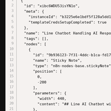
{

  "id": "xibc6WDU53isYN1o",

  "meta": {

    "instanceId": "b3225e6e1bdf5f128a5dd1
    "templateCredsSetupCompleted": true

  },

  "name": "Line Chatbot Handling AI Respo
  "tags": [],

  "nodes": [

    {

      "id": "9b936123-7f31-4ddc-b1ca-fd17
      "name": "Sticky Note",

      "type": "n8n-nodes-base.stickyNote"
      "position": [

        0,

        -200

      ],

      "parameters": {

        "width": 440,

        "content": "## Line AI Chatbot wi
      },
