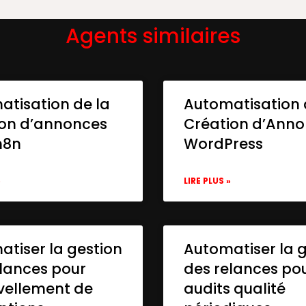
Agents similaires
f0d1c06a",

atisation de la
Automatisation 
ion d’annonces
Création d’Ann
n8n
WordPress
13-046ea8ae5930",

»
LIRE PLUS »
046ea8ae5930",

tiser la gestion
Automatiser la 
lances pour
des relances po
vellement de
audits qualité
8cd3edc5",
