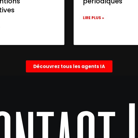
ntions
périodiques
tives
LIRE PLUS »
»
Découvrez tous les agents IA
b11-74cc23c899a9",

sage.text",

ents[0].message.text }}"

8f2-6c6708b3b2ad",

sage.id",

ents[0].message.id }}"
