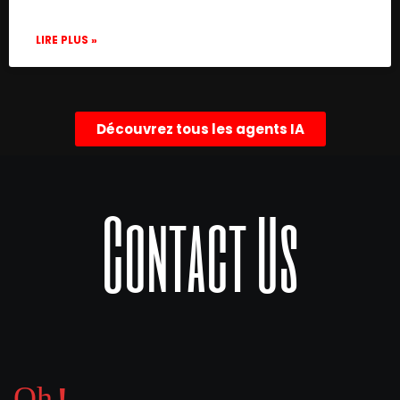
      "type": "@n8n/n8n-nodes-langchain.ch
      "position": [

LIRE PLUS »
        560,

        -20

      ],

      "webhookId": "dec328cc-f47e-4727-b1
Découvrez tous les agents IA
      "parameters": {

        "options": {}

      },

      "typeVersion": 1.1

Contact Us
    },

    {

      "id": "9388b413-f133-45a6-8066-cf71c
      "name": "Question &amp; Answer",

      "type": "@n8n/n8n-nodes-langchain.ag
      "position": [

        800,

        -20

      ],

      "parameters": {
