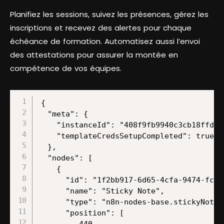
Planifiez les sessions, suivez les présences, gérez les
inscriptions et recevez des alertes pour chaque
échéance de formation. Automatisez aussi l’envoi
des attestations pour assurer la montée en
compétence de vos équipes.
{

  "meta": {

    "instanceId": "408f9fb9940c3cb18ffdef
    "templateCredsSetupCompleted": true

  },

  "nodes": [

    {

      "id": "1f2bb917-6d65-4cfa-9474-fc3b1
      "name": "Sticky Note",

      "type": "n8n-nodes-base.stickyNote",
      "position": [

        -440,
