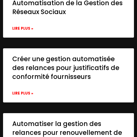
Automatisation de la Gestion des
    {

      "id": "6f074b77-3441-4026-a13a-ed891
Réseaux Sociaux
      "name": "When clicking 'Test Workflo
      "type": "n8n-nodes-base.manualTrigge
LIRE PLUS »
      "position": [

        -700,

        -20

      ],

      "parameters": {},

Créer une gestion automatisée
      "typeVersion": 1

des relances pour justificatifs de
    },

conformité fournisseurs
    {

      "id": "0a6f8b88-9c62-4e3e-82cb-a7028
      "name": "Pinecone Vector Store",

LIRE PLUS »
      "type": "@n8n/n8n-nodes-langchain.v
      "position": [

        80,

        -20

Automatiser la gestion des
      ],

      "parameters": {

relances pour renouvellement de
        "mode": "insert",
