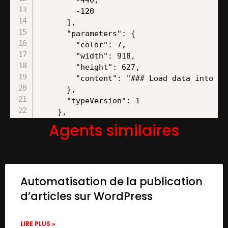
        -120

      ],

      "parameters": {

        "color": 7,

        "width": 918,

        "height": 627,

        "content": "### Load data into da
      },

      "typeVersion": 1

    },

    {

Agents similaires
      "id": "eabbc944-5b62-4959-8ea4-879f2
      "name": "Sticky Note1",

      "type": "n8n-nodes-base.stickyNote",
      "position": [

Automatisation de la publication
        740,

        -120

d’articles sur WordPress
      ],

      "parameters": {

LIRE PLUS »
        "color": 7,
