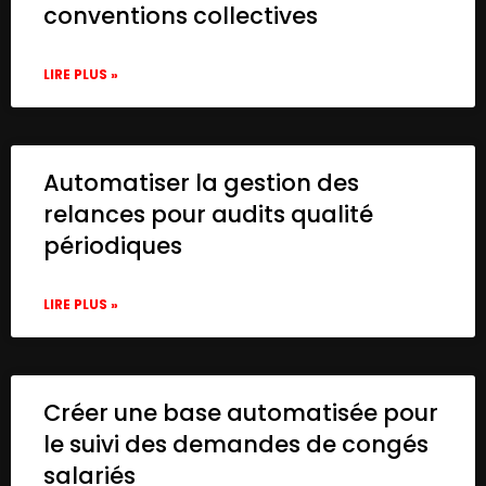
conventions collectives
        "options": {

          "clearNamespace": true

        },

LIRE PLUS »
        "pineconeIndex": {

          "__rl": true,

          "mode": "id",

          "value": "test-index"

Automatiser la gestion des
        }

relances pour audits qualité
      },

      "credentials": {

périodiques
        "pineconeApi": {

          "id": "OHDlDbBkaPDgpnOY",

LIRE PLUS »
          "name": "PineconeApi account"

        }

      },

      "typeVersion": 1

    },

Créer une base automatisée pour
    {

le suivi des demandes de congés
      "id": "ae426fdc-0d58-46a6-bfe6-0f25c
salariés
      "name": "When chat message received"