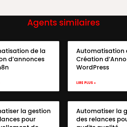
Agents similaires
8ab24a1c",

mChatOpenAi",

atisation de la
Automatisation 
ion d’annonces
Création d’Ann
n8n
WordPress
»
LIRE PLUS »
tiser la gestion
Automatiser la 
lances pour
des relances po