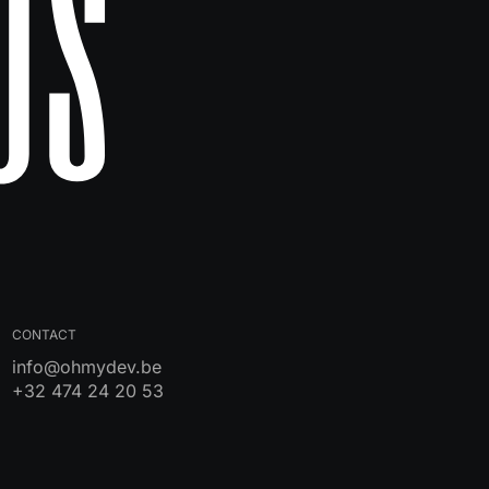
Us
}",

CONTACT
info@ohmydev.be
}",

+32 474 24 20 53