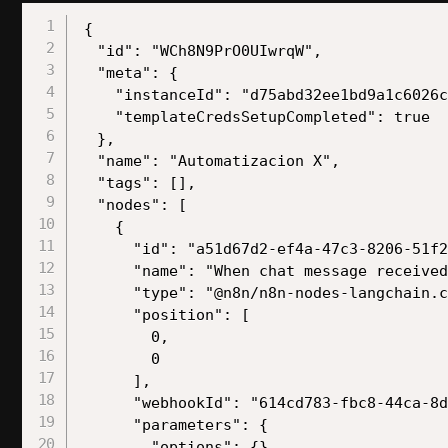
{

  "id": "WCh8N9PrO0UIwrqW",

  "meta": {

    "instanceId": "d75abd32ee1bd9a1c6026c
    "templateCredsSetupCompleted": true

  },

  "name": "Automatizacion X",

  "tags": [],

  "nodes": [

    {

      "id": "a51d67d2-ef4a-47c3-8206-51f2
      "name": "When chat message received
      "type": "@n8n/n8n-nodes-langchain.c
      "position": [

        0,

        0

      ],

      "webhookId": "614cd783-fbc8-44ca-8d
      "parameters": {

        "options": {}
