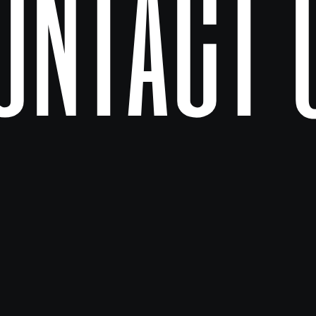
ontact 
-fromAI-override*/ $fromAI('Text', ``, 'string') }
4d81fb5c",

",

-fromAI-override*/ $fromAI('Text', ``, 'string') }