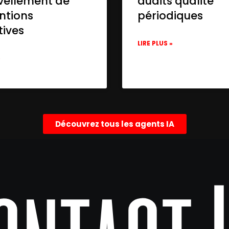
vellement de
audits qualité
ntions
périodiques
tives
ac9ebbb7",

LIRE PLUS »
»
emoryBufferWindow",

Découvrez tous les agents IA
c044b8bb",

",
