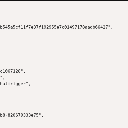
b545a5cf11f7e37f192955e7c01497178aadb66427",

c1067128",

",

hatTrigger",

b8-820679333e75",
