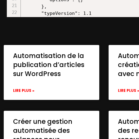
      },

      "typeVersion": 1.1

    },

    {

      "id": "702d2f29-c9cb-46aa-bdc2-ccd6
      "name": "OpenAI Chat Model",

      "type": "@n8n/n8n-nodes-langchain.l
Automatisation de la
Autom
      "position": [

        200,

publication d’articles
créat
        240

sur WordPress
avec 
      ],

      "parameters": {

        "model": {

LIRE PLUS »
LIRE PLUS 
          "__rl": true,

          "mode": "list",

          "value": "gpt-4o",

          "cachedResultName": "gpt-4o"

Créer une gestion
Automa
        },

automatisée des
des re
        "options": {}

      },
