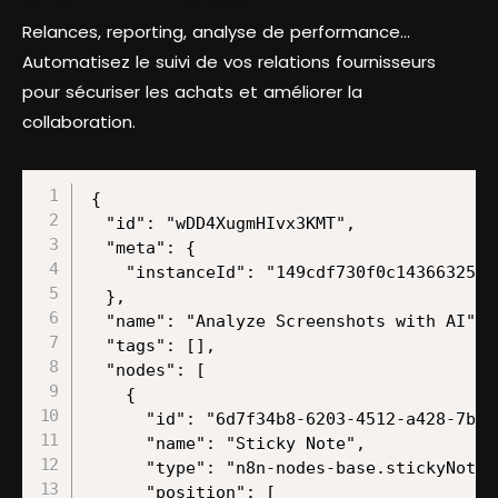
Relances, reporting, analyse de performance…
Automatisez le suivi de vos relations fournisseurs
pour sécuriser les achats et améliorer la
collaboration.
{

  "id": "wDD4XugmHIvx3KMT",

  "meta": {

    "instanceId": "149cdf730f0c143663259d
  },

  "name": "Analyze Screenshots with AI",

  "tags": [],

  "nodes": [

    {

      "id": "6d7f34b8-6203-4512-a428-7b5a1
      "name": "Sticky Note",

      "type": "n8n-nodes-base.stickyNote",
      "position": [
