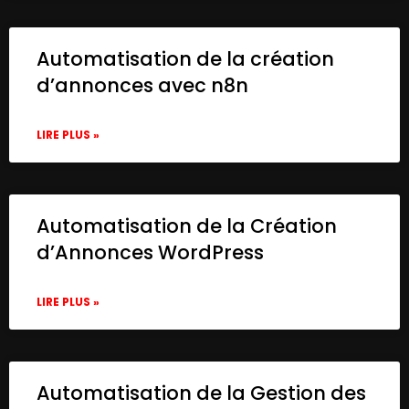
          "string": [

            {

              "name": "website_name",

Automatisation de la création
              "value": "=n8n"

d’annonces avec n8n
            },

            {

              "name": "url",

LIRE PLUS »
              "value": "https://n8n.io/"

            }

          ]

        },

Automatisation de la Création
        "options": {}

d’Annonces WordPress
      },

      "typeVersion": 2

    },

LIRE PLUS »
    {

      "id": "ca9f0357-a596-4453-b351-fdd8d
      "name": "URLbox API Request",

      "type": "n8n-nodes-base.httpRequest"
Automatisation de la Gestion des
      "position": [
