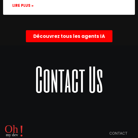
      "parameters": {

LIRE PLUS »
        "width": 373.2796418305297,

        "height": 381.1230421279239,

        "content": "## URLbox API call n[
      },

Découvrez tous les agents IA
      "typeVersion": 1

    },

    {

      "id": "d2b81b41-1497-4733-8130-67f8d
Contact Us
      "name": "Analyze the Screenshot",

      "type": "@n8n/n8n-nodes-langchain.op
      "position": [

        1220,

        1120

      ],

      "parameters": {

        "text": "=Your Input is a Screens
        "options": {},

        "resource": "image",

        "imageUrls": "renderURL",

CONTACT
        "operation": "analyze"
