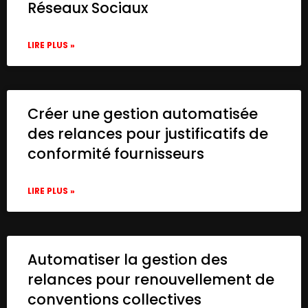
        780,

Réseaux Sociaux
        1120

      ],

LIRE PLUS »
      "parameters": {

        "url": "https://api.urlbox.io/v1/
        "method": "POST",

        "options": {},

        "sendBody": true,

Créer une gestion automatisée
        "sendHeaders": true,

des relances pour justificatifs de
        "bodyParameters": {

conformité fournisseurs
          "parameters": [

            {

              "name": "url",

LIRE PLUS »
              "value": "={{ $json.url }}"

            },

            {

              "name": "full_page",

Automatiser la gestion des
              "value": true

            }

relances pour renouvellement de
          ]

conventions collectives
        },
