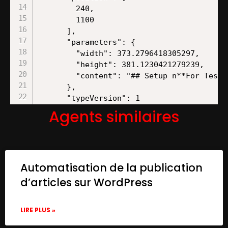
        240,

        1100

      ],

      "parameters": {

        "width": 373.2796418305297,

        "height": 381.1230421279239,

        "content": "## Setup n**For Testi
      },

      "typeVersion": 1

    },

Agents similaires
    {

      "id": "ae568c65-e8f6-45bb-9c96-a870d
      "name": "Setup",

      "type": "n8n-nodes-base.set",

Automatisation de la publication
      "position": [

        360,

d’articles sur WordPress
        1320

      ],

LIRE PLUS »
      "parameters": {

        "values": {
