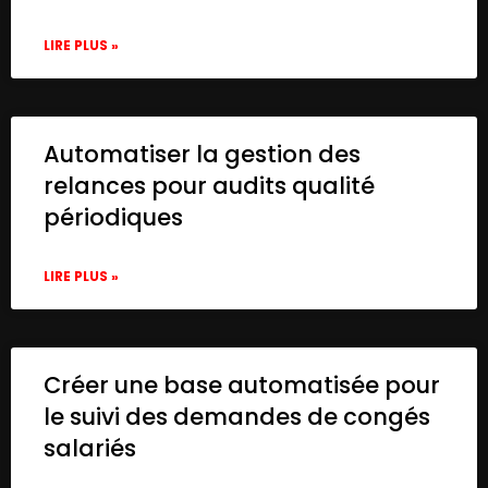
        "headerParameters": {

          "parameters": [

LIRE PLUS »
            {

              "name": "Authorization",

              "value": "YOUR_API_KEY"

            }

Automatiser la gestion des
          ]

relances pour audits qualité
        }

      },

périodiques
      "retryOnFail": true,

      "typeVersion": 4.1

LIRE PLUS »
    },

    {

      "id": "3caffa3c-657a-4f74-a3cb-daf7b
      "name": "Sticky Note1",

      "type": "n8n-nodes-base.stickyNote",
Créer une base automatisée pour
      "position": [

le suivi des demandes de congés
        640,

salariés
        920

      ],
