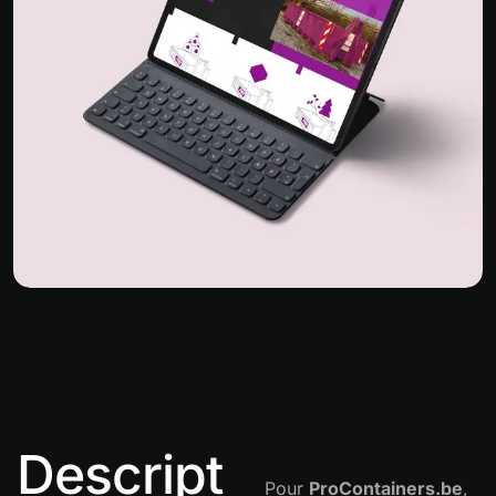
Descript
Pour
ProContainers.be
,