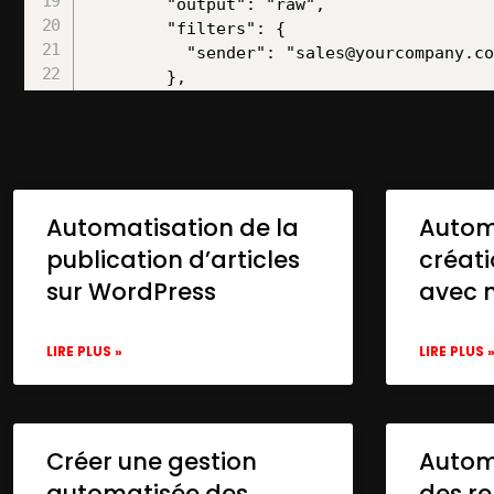
        "output": "raw",

        "filters": {

          "sender": "sales@yourcompany.co
        },

        "options": {},

        "pollTimes": {

          "item": [

            {

              "mode": "everyMinute"

Automatisation de la
Autom
            }

          ]

publication d’articles
créat
        }

sur WordPress
avec 
      },

      "credentials": {

        "microsoftOutlookOAuth2Api": {

LIRE PLUS »
LIRE PLUS 
          "id": "nRYwUzhHrSBFtcSS",

          "name": "Microsoft Outlook acco
        }

      },

Créer une gestion
Automa
      "typeVersion": 1

automatisée des
des re
    },
