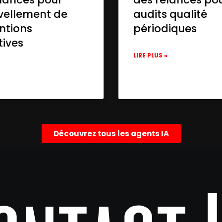
vellement de
audits qualité
cd7f4ce2",

ntions
périodiques
tives
mChatOpenAi",

LIRE PLUS »
»
Découvrez tous les agents IA