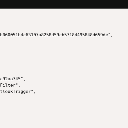
b060051b4c63107a8258d59cb57184495848d659de",

c92aa745",

Filter",

tlookTrigger",
