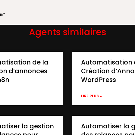
m"

Agents similaires
atisation de la
Automatisation 
ion d’annonces
Création d’Ann
n8n
WordPress
»
LIRE PLUS »
unt 2"

tiser la gestion
Automatiser la 
lances pour
des relances po