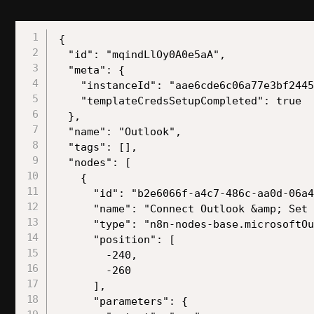
{

  "id": "mqindLlOy0A0e5aA",

  "meta": {

    "instanceId": "aae6cde6c06a77e3bf2445
    "templateCredsSetupCompleted": true

  },

  "name": "Outlook",

  "tags": [],

  "nodes": [

    {

      "id": "b2e6066f-a4c7-486c-aa0d-06a4
      "name": "Connect Outlook &amp; Set 
      "type": "n8n-nodes-base.microsoftOu
      "position": [

        -240,

        -260

      ],

      "parameters": {
