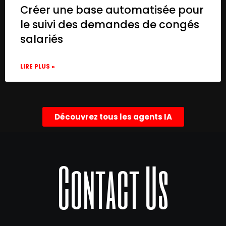
      "parameters": {},

Créer une base automatisée pour
      "typeVersion": 1.3

le suivi des demandes de congés
    },

salariés
    {

      "id": "40fa9eac-ddfb-4791-94ed-5b10b
      "name": "OpenAI",

LIRE PLUS »
      "type": "@n8n/n8n-nodes-langchain.op
      "position": [

        480,

        100

Découvrez tous les agents IA
      ],

      "parameters": {

        "name": ""Travel with us" Assistan
        "modelId": {

Contact Us
          "__rl": true,

          "mode": "list",

          "value": "gpt-4o-mini",

          "cachedResultName": "GPT-4O-MINI
        },

        "options": {
