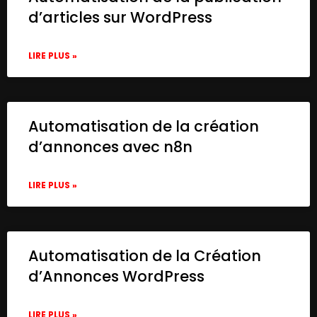
        260

d’articles sur WordPress
      ],

      "parameters": {},

LIRE PLUS »
      "typeVersion": 1

    },

    {

      "id": "1d8fe39a-c7b9-4c38-9dc6-0fbce
      "name": "Google Drive",

Automatisation de la création
      "type": "n8n-nodes-base.googleDrive"
d’annonces avec n8n
      "position": [

        480,

        380

LIRE PLUS »
      ],

      "parameters": {

        "fileId": {

          "__rl": true,

Automatisation de la Création
          "mode": "list",

d’Annonces WordPress
          "value": "1JG7ru_jBcWu5fvgG3ayK
          "cachedResultUrl": "https://doc
          "cachedResultName": "[TEST] Ass
LIRE PLUS »