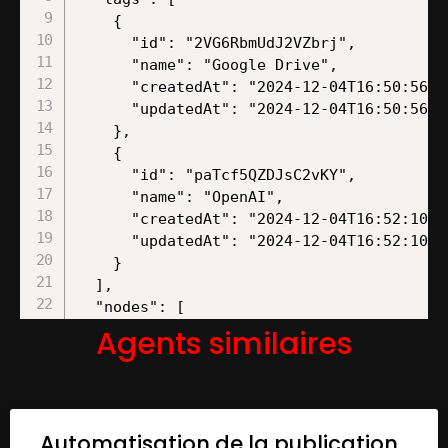
    {

      "id": "2VG6RbmUdJ2VZbrj",

      "name": "Google Drive",

      "createdAt": "2024-12-04T16:50:56.17
      "updatedAt": "2024-12-04T16:50:56.17
    },

    {

      "id": "paTcf5QZDJsC2vKY",

      "name": "OpenAI",

      "createdAt": "2024-12-04T16:52:10.76
      "updatedAt": "2024-12-04T16:52:10.76
    }

  ],

  "nodes": [

    {

Agents similaires
      "id": "8a00e7b2-8348-47d2-87db-fe40b
      "name": "When clicking u2018Test wo
      "type": "n8n-nodes-base.manualTrigge
      "position": [

Automatisation de la publication
        180,
