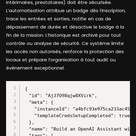
intérimaires, prestataires) doit être sécurisée.
L’automatisation attribue un badge dès l’inscription,
trace les entrées et sorties, notifie en cas de
dépassement de durée et désactive le badge à la
fin de la mission. L’historique est archivé pour tout
contrôle ou analyse de sécurité. Ce système limite
les accès non autorisés, renforce la protection des
locaux et prépare l’organisation à tout audit ou
événement exceptionnel.
{

  "id": "AjJ7O98qjw8XVirk",

  "meta": {

    "instanceId": "a4bfc93e975ca233ac45ed
    "templateCredsSetupCompleted": true

  },

  "name": "Build an OpenAI Assistant with
  "tags": [
