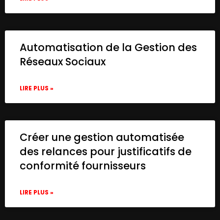
        },

        "options": {

          "binaryPropertyName": "data.pdf"
          "googleFileConversion": {

Automatisation de la Gestion des
            "conversion": {

              "docsToFormat": "application
Réseaux Sociaux
            }

          }

LIRE PLUS »
        },

        "operation": "download"

      },

      "credentials": {

        "googleDriveOAuth2Api": {

Créer une gestion automatisée
          "id": "HEy5EuZkgPZVEa9w",

des relances pour justificatifs de
          "name": "Google Drive account"

conformité fournisseurs
        }

      },

      "typeVersion": 3

LIRE PLUS »
    },

    {

      "id": "a8a72d6e-8278-4786-915d-311a2