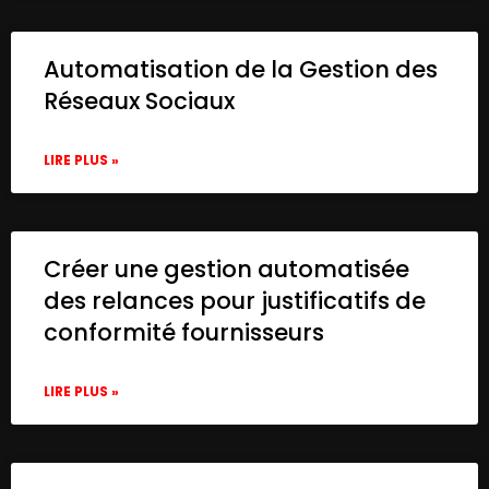
      "name": "Clean Output",

      "type": "n8n-nodes-base.set",

Automatisation de la Gestion des
      "position": [

        580,

Réseaux Sociaux
        -100

      ],

LIRE PLUS »
      "parameters": {

        "options": {},

        "assignments": {

          "assignments": [

            {

Créer une gestion automatisée
              "id": "5859093c-6b22-41db-a
des relances pour justificatifs de
              "name": "output",

conformité fournisseurs
              "type": "string",

              "value": "={{ $json.choices
            },

LIRE PLUS »
            {

              "id": "13208fff-5153-45a7-a
              "name": "citations",

              "type": "array",
