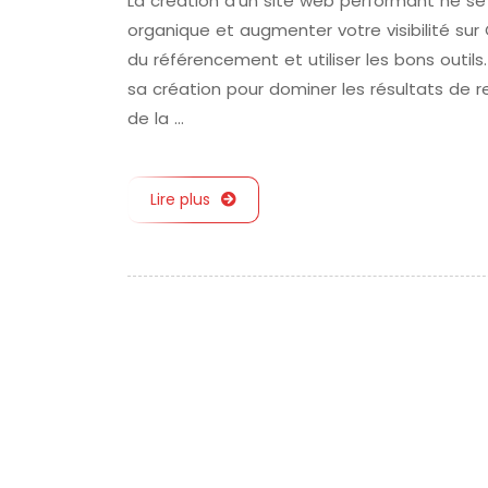
La création d’un site web performant ne se l
organique et augmenter votre visibilité s
du référencement et utiliser les bons outi
sa création pour dominer les résultats de r
de la …
Lire plus