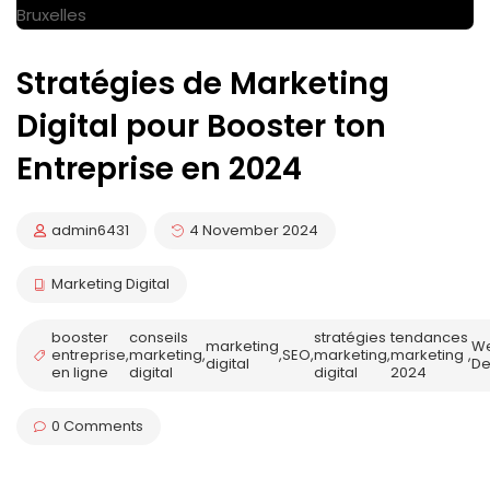
Stratégies de Marketing
Digital pour Booster ton
Entreprise en 2024
admin6431
4 November 2024
Marketing Digital
booster
conseils
stratégies
tendances
marketing
W
entreprise
,
marketing
,
,
SEO
,
marketing
,
marketing
,
digital
De
en ligne
digital
digital
2024
0 Comments