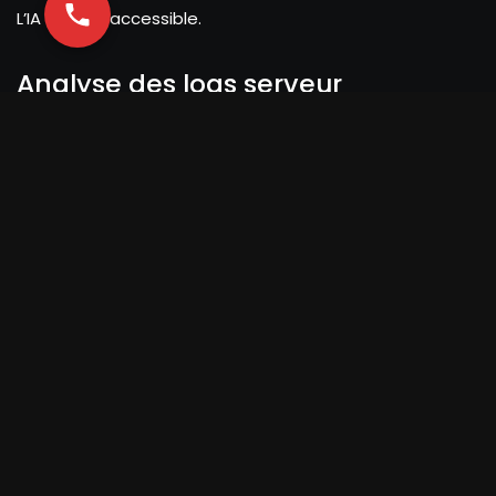
L’IA le rend accessible.
Analyse des logs serveur
Des outils comme
Botify
utilisent l’IA pour analyser les
logs de votre serveur et comprendre comment les
robots de Google parcourent votre site. Ils identifient
les pages gaspillant du “crawl budget” et celles qui ne
sont jamais visitées.
Détection des erreurs structurelles
L’IA peut repérer des schémas récurrents menant à
des erreurs 404, des problèmes de liens internes
brisés ou des problèmes de balisage schema.org.
Monitoring des performances